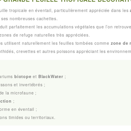
ille tropicale en éventail, particulièrement appréciée dans les
t ses nombreuses cachettes.
oduit parfaitement les accumulations végétales que l’on retrouv
zones de refuge naturelles très appréciées.
 utilisent naturellement les feuilles tombées comme
zone de 
inthidés, crevettes et autres poissons appréciant les environn
uariums
biotope
et
BlackWater
;
ssons et invertébrés ;
de la microfaune ;
ction
;
forme en éventail ;
ons timides ou territoriaux.