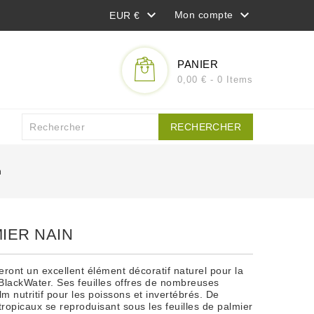


Mon compte
EUR €
PANIER
0,00 € - 0 Items
RECHERCHER
n
IER NAIN
eront un excellent élément décoratif naturel pour la
BlackWater. Ses feuilles offres de nombreuses
lm nutritif pour les poissons et invertébrés. De
opicaux se reproduisant sous les feuilles de palmier