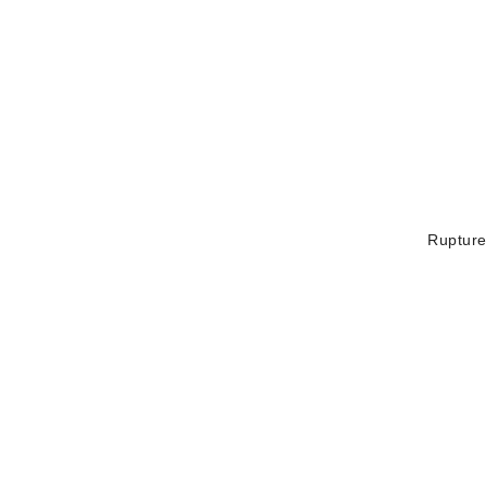
Rupture
AJOUTER AU PANIER