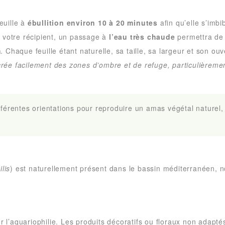
euille à
ébullition environ 10 à 20 minutes
afin qu’elle s’imb
ur votre récipient, un passage à
l’eau très chaude
permettra de 
m
. Chaque feuille étant naturelle, sa taille, sa largeur et son ou
e crée facilement des zones d’ombre et de refuge, particulièrem
ifférentes orientations pour reproduire un amas végétal naturel
lis
) est naturellement présent dans le bassin méditerranéen, 
r l’aquariophilie. Les produits décoratifs ou floraux non adapt