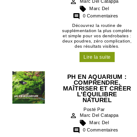

Marc Del Catappa

Marc Del

0 Commentaires
Découvrez la routine de
supplémentation la plus complète
et simple pour vos dendrobates :
deux poudres, zéro complication,
des résultats visibles.
Lire la suite
PH EN AQUARIUM :
COMPRENDRE,
MAÎTRISER ET CRÉER
L’ÉQUILIBRE
NATUREL
Posté Par

Marc Del Catappa

Marc Del

0 Commentaires