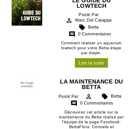
LE GUIDE DU
LOWTECH
Posté Par

Marc Del Catappa

Betta

0 Commentaires
Comment réaliser un aquarium
lowtech pour votre Betta étape
par étape.
Lire la suite
LA MAINTENANCE DU
BETTA


Betta
Posté Par

0 Commentaires
Découvrez cet article sur la
maintenance du Betta réalisé par
l'équipe de la page Facebook:
BettaFlora: Conseils et