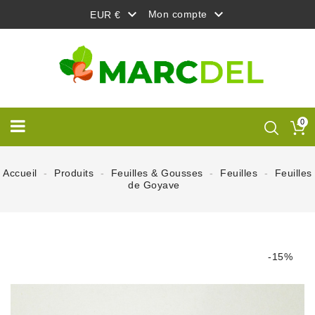


Mon compte
EUR €
0
Accueil
Produits
Feuilles & Gousses
Feuilles
Feuilles
de Goyave
-15%