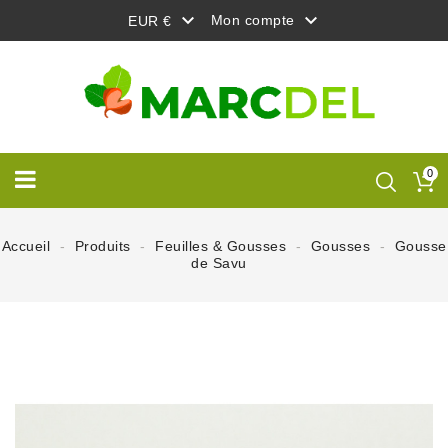


Mon compte
EUR €
0
Accueil
Produits
Feuilles & Gousses
Gousses
Gousse
de Savu