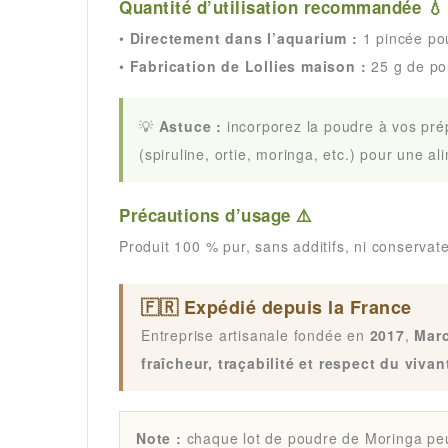
Quantité d’utilisation recommandée 💧
•
Directement dans l’aquarium :
1 pincée pou
•
Fabrication de Lollies maison :
25 g de po
💡
Astuce :
incorporez la poudre à vos prép
(spiruline, ortie, moringa, etc.) pour une al
Précautions d’usage ⚠️
Produit 100 % pur, sans additifs, ni conservat
🇫🇷 Expédié depuis la France
Entreprise artisanale fondée en
2017
,
Marc
fraîcheur, traçabilité et respect du vivan
Note :
chaque lot de poudre de Moringa peut