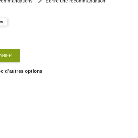
recommandations
Ecrire une recommandation

es
ANIER
c d'autres options