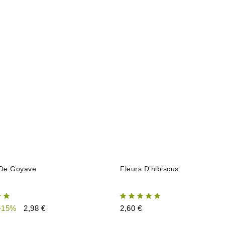
AJOUTER AU PANIER
AJOUTER AU PANIER
 De Goyave
Fleurs D’hibiscus
-15%
2,98 €
2,60 €