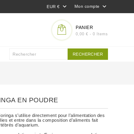


Mon compte
EUR €
PANIER
0,00 € - 0 Items
RECHERCHER
INGA EN POUDRE
oringa s’utilise directement pour l’alimentation des
llies et entre dans la composition d’aliments fait
rtébrés d’aquarium.