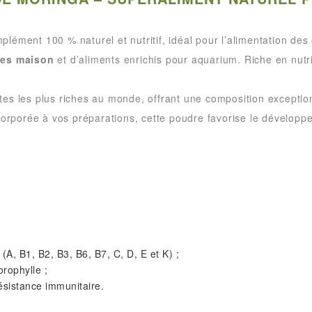
lément 100 % naturel et nutritif, idéal pour l’alimentation des
ies maison
et d’aliments enrichis pour aquarium. Riche en nutri
es les plus riches au monde, offrant une composition exceptio
corporée à vos préparations, cette poudre favorise le développe
(A, B1, B2, B3, B6, B7, C, D, E et K) ;
orophylle ;
résistance immunitaire.