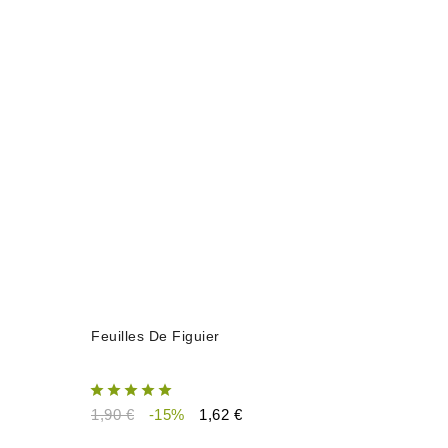
AJOUTER AU PANIER
Feuilles De Figuier
1,90 €
-15%
1,62 €