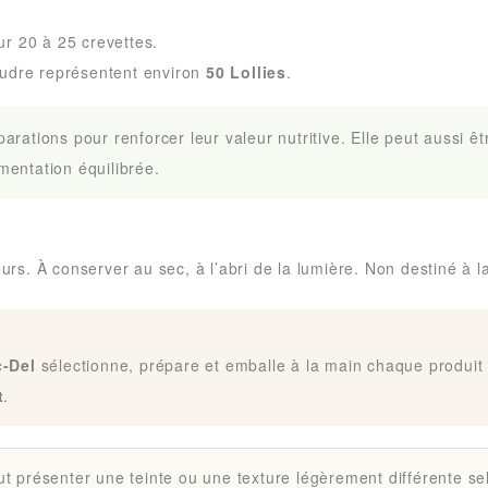
r 20 à 25 crevettes.
udre représentent environ
50 Lollies
.
arations pour renforcer leur valeur nutritive. Elle peut aussi 
imentation équilibrée.
eurs. À conserver au sec, à l’abri de la lumière. Non destiné 
-Del
sélectionne, prépare et emballe à la main chaque produit 
t
.
 présenter une teinte ou une texture légèrement différente sel