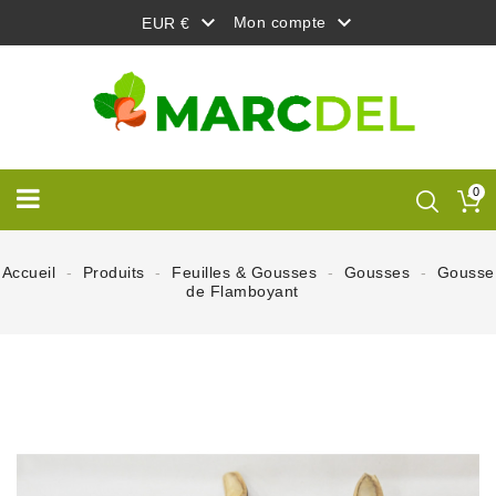


Mon compte
EUR €
0
Accueil
Produits
Feuilles & Gousses
Gousses
Gousse
de Flamboyant