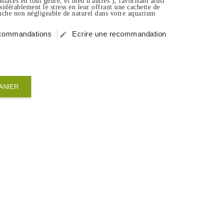
acés en tout genre, et bien d'autres ), favorisant ainsi
sidérablement le stress en leur offrant une cachette de
ouche non négligeable de naturel dans votre aquarium
recommandations
Ecrire une recommandation

ANIER