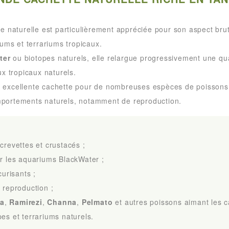
e naturelle est particulièrement appréciée pour son aspect brut
ums et terrariums tropicaux.
ter
ou biotopes naturels, elle relargue progressivement une qu
x tropicaux naturels.
e excellente cachette pour de nombreuses espèces de poissons e
omportements naturels, notamment de reproduction.
crevettes et crustacés ;
ur les aquariums BlackWater ;
curisants ;
 reproduction ;
a
,
Ramirezi
,
Channa
,
Pelmato
et autres poissons aimant les c
es et terrariums naturels.