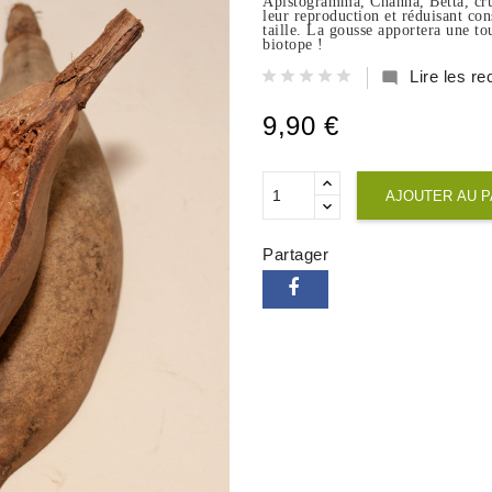
Apistogramma, Channa, Betta, crust
leur reproduction et réduisant con
taille. La gousse apportera une t
biotope !
Lire les 

9,90 €
AJOUTER AU P
Partager