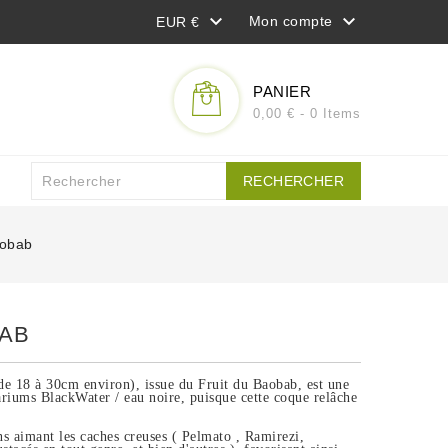


Mon compte
EUR €
PANIER
0,00 € - 0 Items
RECHERCHER
obab
AB
(de 18 à 30cm environ), issue du Fruit du Baobab, est une
riums BlackWater / eau noire, puisque cette coque relâche
ns aimant les caches creuses ( Pelmato , Ramirezi,